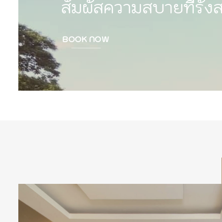
สัมผัสความสบายที่รังส
BOOK NOW