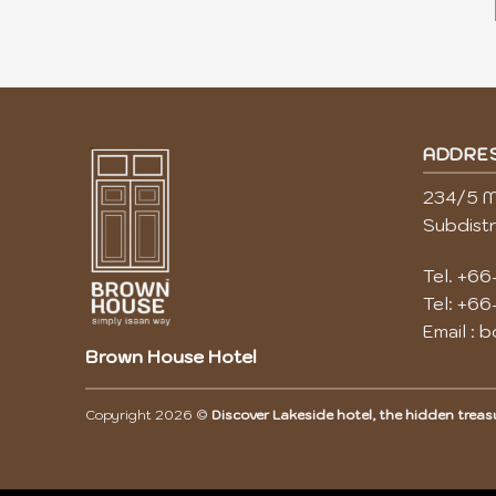
ADDRE
234/5 M
Subdistr
Tel.
+66
Tel:
+66
Email :
b
Brown House Hotel
Copyright 2026 ©
Discover Lakeside hotel, the hidden treas