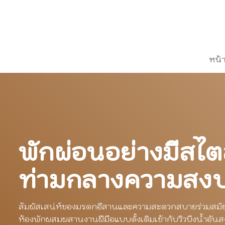
ข้าม
ไป
ยัง
เนื้อหา
หน้
พักผ่อนอย่างมีสไต
ท่ามกลางความสง
สัมผัสเสน่ห์ของมรดกอีสานและความสะดวกสบายร่วมสมัยท
ห้องพักผสมผสานงานฝีมือแบบดั้งเดิมเข้ากับวิวบึงน้ำอันส